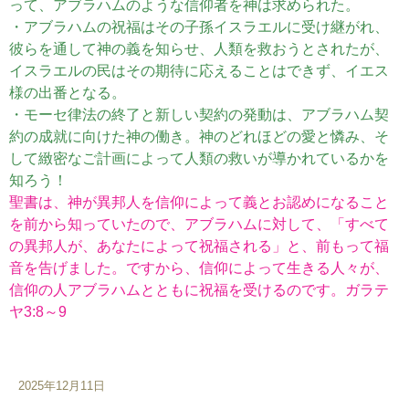
って、アブラハムのような信仰者を神は求められた。
・アブラハムの祝福はその子孫イスラエルに受け継がれ、
彼らを通して神の義を知らせ、人類を救おうとされたが、
イスラエルの民はその期待に応えることはできず、イエス
様の出番となる。
・モーセ律法の終了と新しい契約の発動は、アブラハム契
約の成就に向けた神の働き。神のどれほどの愛と憐み、そ
して緻密なご計画によって人類の救いが導かれているかを
知ろう！
聖書は、神が異邦人を信仰によって義とお認めになること
を前から知っていたので、アブラハムに対して、「すべて
の異邦人が、あなたによって祝福される」と、前もって福
音を告げました。ですから、信仰によって生きる人々が、
信仰の人アブラハムとともに祝福を受けるのです。ガラテ
ヤ3:8～9
2025年12月11日