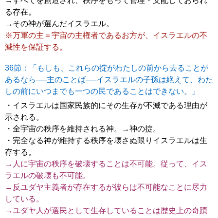
→すべてを創造され、秩序をもって管理・支配しておられ
る存在。
→その神が選んだイスラエル。
※万軍の主＝宇宙の主権者であるお方が、イスラエルの不
滅性を保証する。
36節：「もしも、これらの掟がわたしの前から去ることが
あるなら──主のことば──イスラエルの子孫は絶えて、わた
しの前にいつまでも一つの民であることはできない。」
・イスラエルは国家民族的にその生存が不滅である理由が
示される。
・全宇宙の秩序を維持される神。→神の掟。
・完全なる神が維持する秩序を壊さぬ限りイスラエルは生
存する。
→人に宇宙の秩序を破壊することは不可能。従って、イス
ラエルの破壊も不可能。
→反ユダヤ主義者が存在するが彼らは不可能なことに尽力
している。
→ユダヤ人が選民として生存していることは歴史上の奇蹟