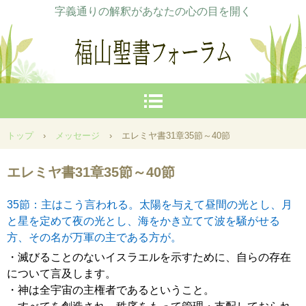
字義通りの解釈があなたの心の目を開く
トップ
›
メッセージ
›
エレミヤ書31章35節～40節
エレミヤ書31章35節～40節
35節：主はこう言われる。太陽を与えて昼間の光とし、月
と星を定めて夜の光とし、海をかき立てて波を騒がせる
方、その名が万軍の主である方が。
・滅びることのないイスラエルを示すために、自らの存在
について言及します。
・神は全宇宙の主権者であるということ。