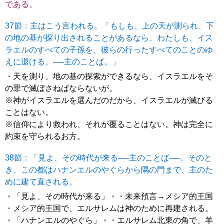
である。
37節：主はこう言われる。「もしも、上の天が測られ、下
の地の基が探り出されることがあるなら、わたしも、イス
ラエルのすべての子孫を、彼らの行ったすべてのことのゆ
えに退ける。──主のことば。」
・天を測り、地の基の探索ができるなら、イスラエルをそ
の罪で滅ぼさねばならないが。
※神がイスラエルを選んだのだから、イスラエルが滅びる
ことはない。
※信仰により救われ、それが覆ることはない。神は完全に
約束を守られるお方。
38節：「見よ、その時代が来る──主のことば──。そのと
き、この都はハナンエルのやぐらから隅の門まで、主のた
めに建て直される。
・「見よ、その時代が来る」・・未来預言→メシア的王国
・メシア的王国で、エルサレムは神のために再建される。
・「ハナンエルのやぐら」・・エルサレム北東の角で、羊