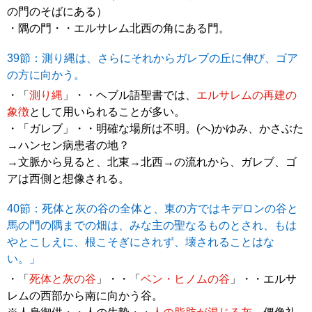
の門のそばにある）
・隅の門・・エルサレム北西の角にある門。
39節：測り縄は、さらにそれからガレブの丘に伸び、ゴア
の方に向かう。
・「
測り縄
」・・ヘブル語聖書では、
エルサレムの再建の
象徴
として用いられることが多い。
・「ガレブ」・・明確な場所は不明。(ヘ)かゆみ、かさぶた
→ハンセン病患者の地？
→文脈から見ると、北東→北西→の流れから、ガレブ、ゴ
アは西側と想像される。
40節：死体と灰の谷の全体と、東の方ではキデロンの谷と
馬の門の隅までの畑は、みな主の聖なるものとされ、もは
やとこしえに、根こそぎにされず、壊されることはな
い。」
・「
死体と灰の谷
」・・「
ベン・ヒノムの谷
」・・エルサ
レムの西部から南に向かう谷。