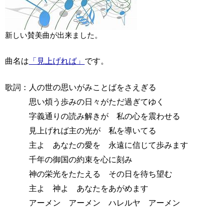
新しい賛美曲が出来ました。
曲名は
「見上げれば」
です。
歌詞：人の世の思いがみことばをさえぎる
思い煩う歩みの日々がただ過ぎてゆく
字義通りの読み解きが 私の心を震わせる
見上げれば主の光が 私を導いてる
主よ あなたの愛
を 永遠に信じて歩みます
千年の御国の約束を心に刻み
神の栄光をたたえる その日を待ち望む
主よ 神よ あなたをあがめます
アーメン アーメン ハレルヤ アーメン