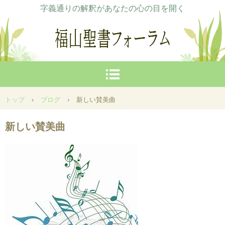
字義通りの解釈があなたの心の目を開く
トップ
›
ブログ
›
新しい賛美曲
新しい賛美曲